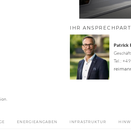
IHR ANSPRECHPAR
Patrick
Geschäft
Tel.: +4
reiman
ion.
GE
ENERGIEANGABEN
INFRASTRUKTUR
HINW