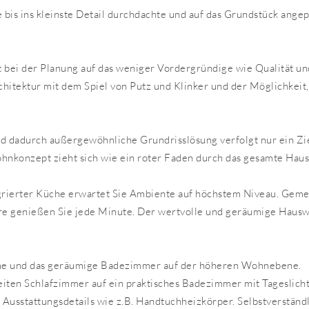
e bis ins kleinste Detail durchdachte und auf das Grundstück an
bei der Planung auf das weniger Vordergründige wie Qualität un
chitektur mit dem Spiel von Putz und Klinker und der Möglichkeit
dadurch außergewöhnliche Grundrisslösung verfolgt nur ein Zie
nkonzept zieht sich wie ein roter Faden durch das gesamte Haus
rierter Küche erwartet Sie Ambiente auf höchstem Niveau. Ge
e genießen Sie jede Minute. Der wertvolle und geräumige Hauswi
äume und das geräumige Badezimmer auf der höheren Wohnebene.
ten Schlafzimmer auf ein praktisches Badezimmer mit Tageslicht
usstattungsdetails wie z.B. Handtuchheizkörper. Selbstverständl