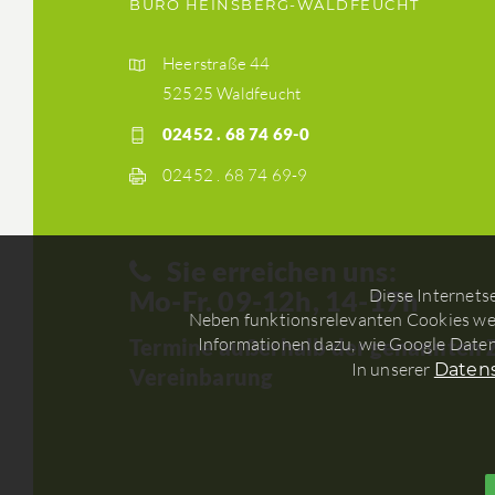
BÜRO HEINSBERG-WALDFEUCHT
Heerstraße 44
52525 Waldfeucht
02452 . 68 74 69-0
02452 . 68 74 69-9
Sie erreichen uns:
Mo-Fr. 09-12h, 14-17h
Diese Internets
Neben funktionsrelevanten Cookies wer
Informationen dazu, wie Google Daten
Termine außerhalb der genannten 
In unserer
Daten
Vereinbarung