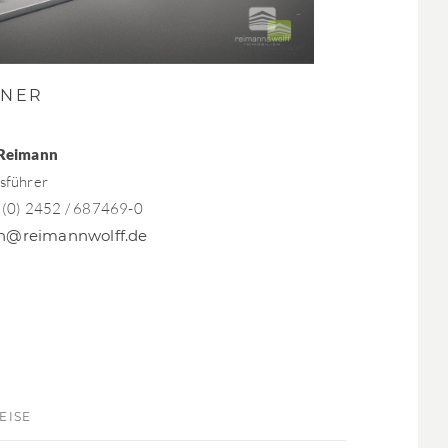
TNER
 Reimann
sführer
9 (0) 2452 / 687469-0
n@reimannwolff.de
EISE