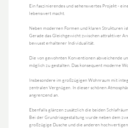
Ein faszinierendes und sehenswertes Projekt - ein
lebenswert macht.
Neben modernen Formen und klaren Strukturen ist 
Gerade das Gleichgewicht zwischen attraktiver Ar
bewusst erhaltener Individualität.
Die von gewohnten Konventionen abweichende und 
möglich zu gestalten. Das konsequent moderne Woh
Insbesondere im großzügigen Wohnraum mit integ
zentralen Vergnügen. In dieser schönen Atmosphär
angrenzend an.
Ebenfalls glänzen zusätzlich die beiden Schlafr
Bei der Grundrissgestaltung wurde neben dem zwei
großzügige Dusche und die anderen hochwertigen A