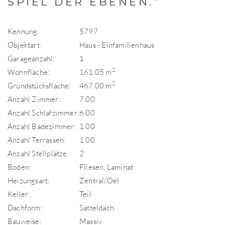
SPIEL DER EBENEN."
Kennung:
5797
Objektart:
Haus - Einfamilienhaus
Garageanzahl:
1
2
Wohnfläche:
161.05 m
2
Grundstücksfläche:
467.00 m
Anzahl Zimmer:
7.00
Anzahl Schlafzimmer:
6.00
Anzahl Badezimmer:
1.00
Anzahl Terrassen:
1.00
Anzahl Stellplätze:
2
Boden:
Fliesen, Laminat
Heizungsart:
Zentral/Oel
Keller:
Teil
Dachform:
Satteldach
Bauweise:
Massiv