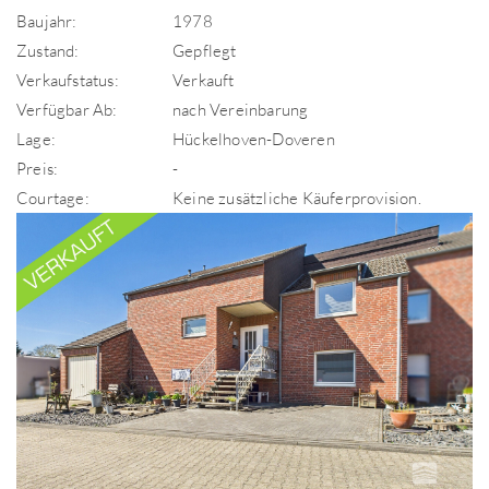
Baujahr:
1978
Zustand:
Gepflegt
Verkaufstatus:
Verkauft
Verfügbar Ab:
nach Vereinbarung
Lage:
Hückelhoven-Doveren
Preis:
-
Courtage:
Keine zusätzliche Käuferprovision.