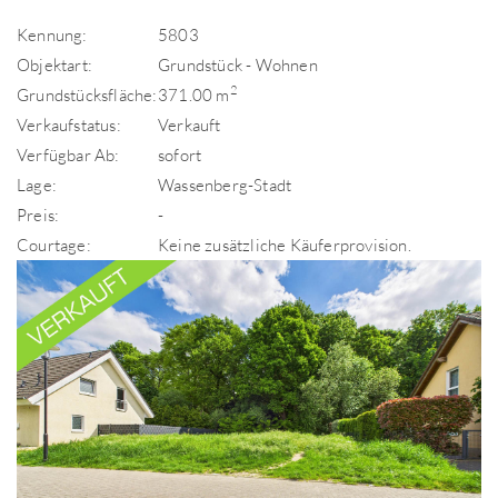
Kennung:
5803
Objektart:
Grundstück - Wohnen
2
Grundstücksfläche:
371.00 m
Verkaufstatus:
Verkauft
Verfügbar Ab:
sofort
Lage:
Wassenberg-Stadt
Preis:
-
Courtage:
Keine zusätzliche Käuferprovision.