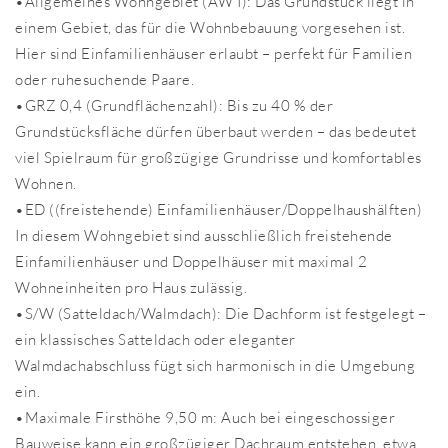
•Allgemeines Wohngebiet (AW I): Das Grundstück liegt in
einem Gebiet, das für die Wohnbebauung vorgesehen ist.
Hier sind Einfamilienhäuser erlaubt – perfekt für Familien
oder ruhesuchende Paare.
•GRZ 0,4 (Grundflächenzahl): Bis zu 40 % der
Grundstücksfläche dürfen überbaut werden – das bedeutet
viel Spielraum für großzügige Grundrisse und komfortables
Wohnen.
•ED ((freistehende) Einfamilienhäuser/Doppelhaushälften)
In diesem Wohngebiet sind ausschließlich freistehende
Einfamilienhäuser und Doppelhäuser mit maximal 2
Wohneinheiten pro Haus zulässig.
•S/W (Satteldach/Walmdach): Die Dachform ist festgelegt –
ein klassisches Satteldach oder eleganter
Walmdachabschluss fügt sich harmonisch in die Umgebung
ein.
•Maximale Firsthöhe 9,50 m: Auch bei eingeschossiger
Bauweise kann ein großzügiger Dachraum entstehen, etwa