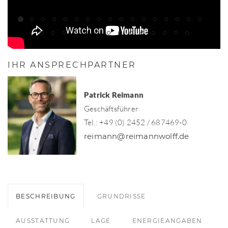
IHR ANSPRECHPARTNER
Patrick Reimann
Geschäftsführer
Tel.: +49 (0) 2452 / 687469-0
reimann@reimannwolff.de
BESCHREIBUNG
GRUNDRISSE
AUSSTATTUNG
LAGE
ENERGIEANGABEN