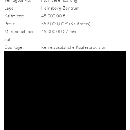
Verfügbar Ab:
nach Vereinbarung
Lage:
Heinsberg-Zentrum
Kaltmiete:
45.000,00 €
Preis:
559.000,00 € (Kaufpreis)
Mieteinnahmen
45.000,00 € / Jahr
Soll:
Courtage:
Keine zusätzliche Käuferprovision.