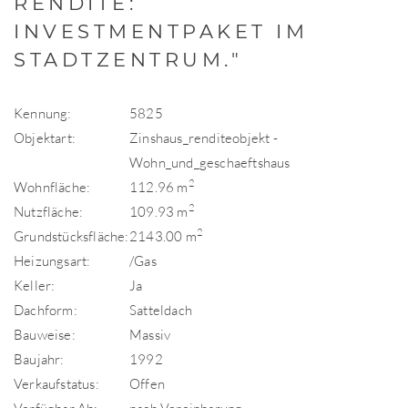
RENDITE:
INVESTMENTPAKET IM
STADTZENTRUM."
Kennung:
5825
Objektart:
Zinshaus_renditeobjekt -
Wohn_und_geschaeftshaus
2
Wohnfläche:
112.96 m
2
Nutzfläche:
109.93 m
2
Grundstücksfläche:
2143.00 m
Heizungsart:
/Gas
Keller:
Ja
Dachform:
Satteldach
Bauweise:
Massiv
Baujahr:
1992
Verkaufstatus:
Offen