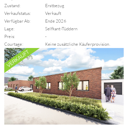
Zustand:
Erstbezug
Verkaufstatus:
Verkauft
Verfügbar Ab:
Ende 2026
Lage:
Selfkant-Tüddern
Preis:
-
Courtage:
Keine zusätzliche Käuferprovision.