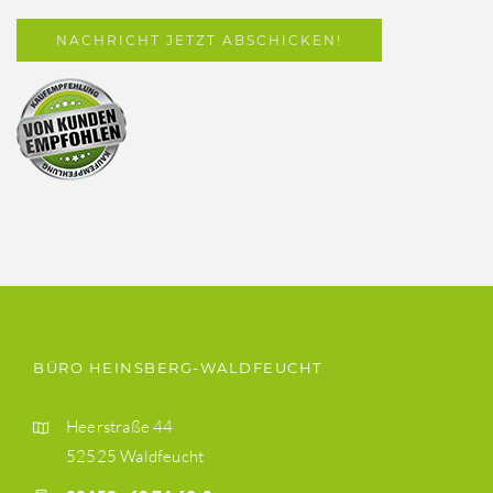
BÜRO HEINSBERG-WALDFEUCHT
Heerstraße 44
52525 Waldfeucht