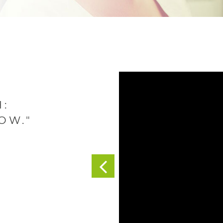
:
OW."