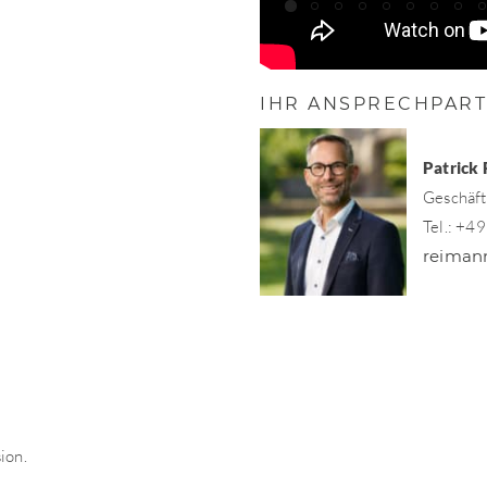
IHR ANSPRECHPAR
Patrick
Geschäft
Tel.: +4
reiman
ion.