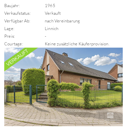
Baujahr:
1965
Verkaufstatus:
Verkauft
Verfügbar Ab:
nach Vereinbarung
Lage:
Linnich
Preis:
-
Courtage:
Keine zusätzliche Käuferprovision.