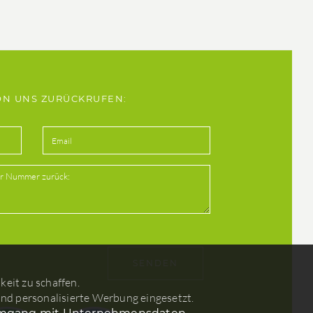
VON UNS ZURÜCKRUFEN:
eit zu schaffen.
nd personalisierte Werbung eingesetzt.