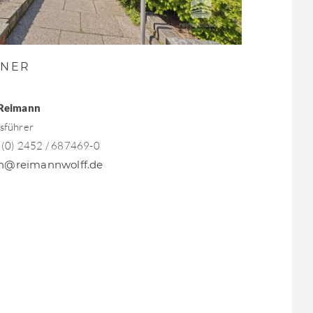
TNER
 Reimann
sführer
9 (0) 2452 / 687469-0
n@reimannwolff.de