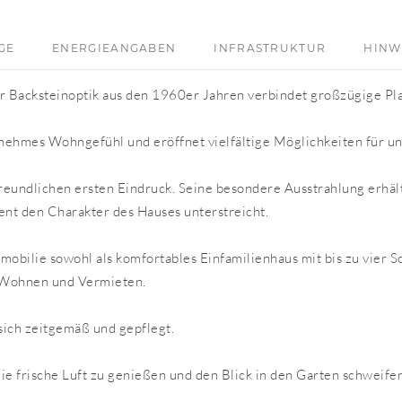
GE
ENERGIEANGABEN
INFRASTRUKTUR
HINW
er Backsteinoptik aus den 1960er Jahren verbindet großzügige Pla
nehmes Wohngefühl und eröffnet vielfältige Möglichkeiten für u
freundlichen ersten Eindruck. Seine besondere Ausstrahlung erhäl
ent den Charakter des Hauses unterstreicht.
mobilie sowohl als komfortables Einfamilienhaus mit bis zu vier S
 Wohnen und Vermieten.
sich zeitgemäß und gepflegt.
ie frische Luft zu genießen und den Blick in den Garten schweifen