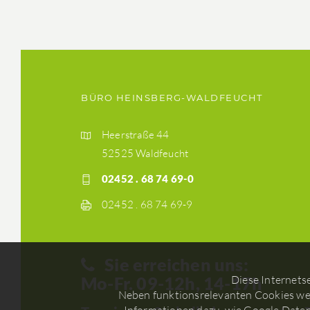
BÜRO HEINSBERG-WALDFEUCHT
Heerstraße 44
52525 Waldfeucht
02452 . 68 74 69-0
02452 . 68 74 69-9
Sie erreichen uns:
Mo-Fr. 09-12h, 14-17h
Diese Internets
Neben funktionsrelevanten Cookies wer