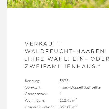
VERKAUFT
WALDFEUCHT-HAAREN:
„IHRE WAHL: EIN- ODE
ZWEIFAMILIENHAUS.“
Kennung:
5873
Objektart:
Haus - Doppelhaushaelfte
Garageanzahl:
1
2
Wohnfläche:
112.45 m
2
Grundstücksfläche:
862.00 m