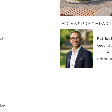
IHR ANSPRECHPAR
off
Patrick
Geschäft
Tel.: +4
reiman
ion.